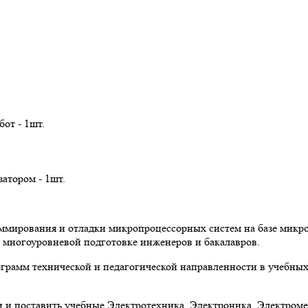
от - 1шт.
атором - 1шт.
ммирования и отладки микропроцессорных систем на базе мик
многоуровневой подготовке инженеров и бакалавров.
грамм технической и педагогической направленности в учебных
и и поставить учебные Электротехника. Электроника. Электро