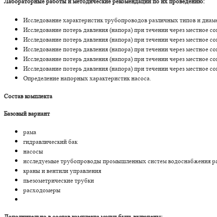
Лабораторные работы и методические рекомендации по их проведению:
Исследование характеристик трубопроводов различных типов и диаме
Исследование потерь давления (напора) при течении через местное с
Исследование потерь давления (напора) при течении через местное с
Исследование потерь давления (напора) при течении через местное с
Исследование потерь давления (напора) при течении через местное с
Исследование потерь давления (напора) при течении через местное с
Определение напорных характеристик насоса.
Состав комплекта
Базовый вариант
рама
гидравлический бак
насосы
исследуемые трубопроводы промышленных систем водоснабжения раз
краны и вентили управления
пьезометрические трубки
расходомеры
Дополнительно в состав комплекта могут быть включены: