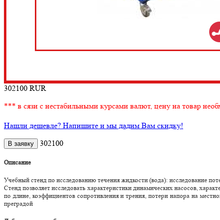
302100
RUR
*** в сязи с нестабильными курсами валют, цену на товар необ
Нашли дешевле? Напишите и мы дадим Вам скидку!
302100
Описание
Учебный стенд по исследованию течения жидкости (вода): иccледование поте
Стенд позволяет исследовать характеристики динамических насосов, характ
по длине, коэффициентов сопротивления и трения, потери напора на местн
преградой