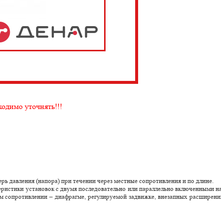
ходимо уточнять!!!
рь давления (напора) при течении через местные сопротивления и по длине.
еристики установок с двумя последовательно или параллельно включенными н
ом сопротивлении – диафрагме, регулируемой задвижке, внезапных расширении