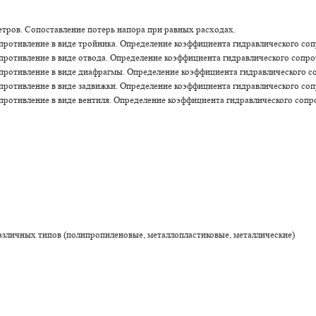
тров. Сопоставление потерь напора при равных расходах.
опротивление в виде тройника. Определение коэффициента гидравлического соп
опротивление в виде отвода. Определение коэффициента гидравлического сопро
опротивление в виде диафрагмы. Определение коэффициента гидравлического с
опротивление в виде задвижки. Определение коэффициента гидравлического со
опротивление в виде вентиля. Определение коэффициента гидравлического соп
личных типов (полипропиленовые, металлопластиковые, металлические)