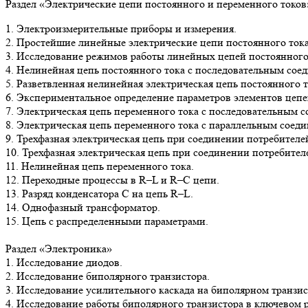
Раздел «Электрические цепи постоянного и переменного токов
1. Электроизмерительные приборы и измерения.
2. Простейшие линейные электрические цепи постоянного тока
3. Исследование режимов работы линейных цепей постоянного 
4. Нелинейная цепь постоянного тока с последовательным сое
5. Разветвленная нелинейная электрическая цепь постоянного т
6. Экспериментальное определение параметров элементов цепе
7. Электрическая цепь переменного тока с последовательным 
8. Электрическая цепь переменного тока с параллельным сое
9. Трехфазная электрическая цепь при соединении потребителей
10. Трехфазная электрическая цепь при соединении потребител
11. Нелинейная цепь переменного тока.
12. Переходные процессы в R–L и R–C цепи.
13. Разряд конденсатора С на цепь R–L.
14. Однофазный трансформатор.
15. Цепь с распределенными параметрами.
Раздел «Электроника»
1. Исследование диодов.
2. Исследование биполярного транзистора.
3. Исследование усилительного каскада на биполярном транзис
4. Исследование работы биполярного транзистора в ключевом 