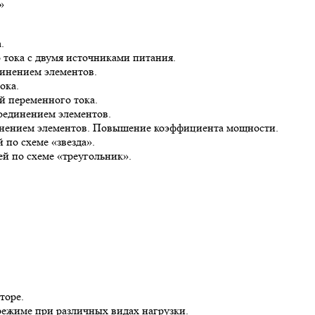
»
.
тока с двумя источниками питания.
динением элементов.
ока.
й переменного тока.
соединением элементов.
динением элементов. Повышение коэффициента мощности.
 по схеме «звезда».
ей по схеме «треугольник».
торе.
режиме при различных видах нагрузки.