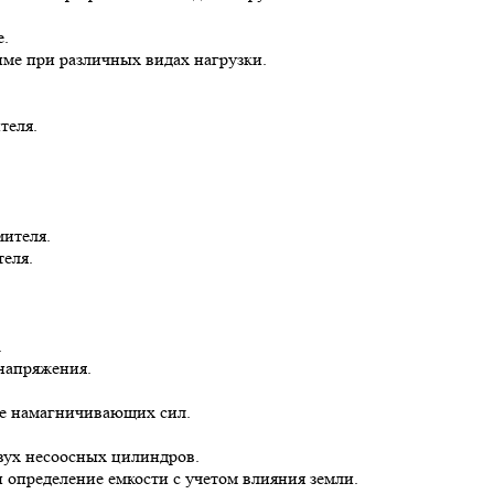
е.
име при различных видах нагрузки.
теля.
ителя.
еля.
.
напряжения.
ие намагничивающих сил.
вух несоосных цилиндров.
 определение емкости с учетом влияния земли.