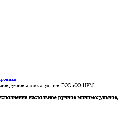
троника
тольное ручное минимодульное, ТОЭиОЭ-НРМ
исполнение настольное ручное минимодульное,