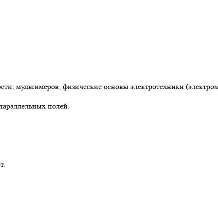
сти; мультимеров; физические основы электротехники (электром
-параллельных полей.
т.