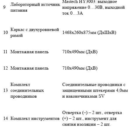
Mastech HY3003: выходное
Лабораторный источник
9
напряжение 0…30В, выходной
питания
ток 0…3А
Каркас с двухуровневой
10
1468х260х875мм (ДхШхВ)
рамой
11
Монтажная панель
710х490мм (ДхВ)
12
Монтажная панель
710х490мм (ДхВ)
Комплект
Соединительные проводники с
13
соединительных
защищенными штекерами 4,0мм
проводников
и наконечниками SV
Отвертка (­–) – 2 шт., отвертка
14
Комплект инструментов
(+) – 2 шт., инструмент для
снятия изоляции – 2 шт.