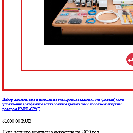
Набор для монтажа и наладки на электромонтажном столе (панели) схем
управления трехфазным асинхронным двигателем с короткозамкнутым
ротором НМН1-СУАД
61800.00
RUB
Цена данного комплекса актуальна на 2020 год