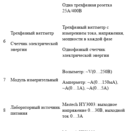
Одна трехфазная розетка
25А/400В
Трехфазный ваттметр с
Трехфазный ваттметр
измерением тока, напряжения,
мощности в каждой фазе
6
Счетчик электрической
энергии
Однофазный счетчик
электрической энергии
Вольтметр: ~V(0…250В)
7
Модуль измерительный
Амперметр: ~А(0…150мА),
~А(0…1А), ~А(0…5А)
Mastech HY3003: выходное
Лабораторный источник
8
напряжение 0…30В, выходной
питания
ток 0…3А