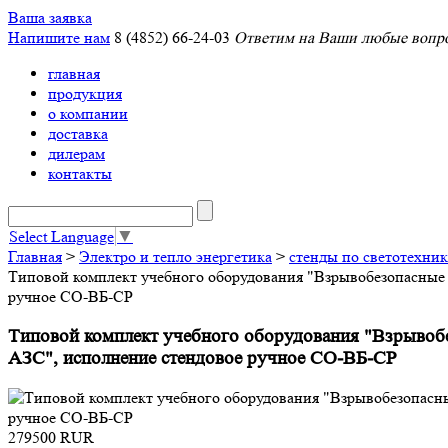
Ваша заявка
Напишите нам
8 (4852) 66-24-03
Ответим на Ваши любые вопро
главная
продукция
о компании
доставка
дилерам
контакты
Select Language
▼
Главная
>
Электро и тепло энергетика
>
стенды по светотехник
Типовой комплект учебного оборудования "Взрывобезопасные
ручное СО-ВБ-СР
Типовой комплект учебного оборудования "Взрывоб
АЗС", исполнение стендовое ручное СО-ВБ-СР
279500
RUR