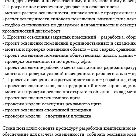
- стандарты отрасли по естественному и искусственному осв
2. Программное обеспечение для расчета освещенности
- методы расчета освещенности, ознакомление с программным 
- расчет освещенности типового помещения, влияние типа лам
- подбор светильников по диаграмме направленности и освеще
хроматический дискомфорт
3. Проекты освещения закрытых помещений – разработка, сбор
- проект освещение помещений производственных и складских 
- монтаж и проверка освещения объекта – цех сварки, сравнен
- проект освещение помещений общественных, жилых зданий 
- проверка освещенности по проекту офис
- проект освещение рабочего места монтажника радиоаппарату
- монтаж и проверка условий освещенности рабочего стола – 
4. Проекты освещения открытых пространств – разработка, сбо
- проект освещение площадок предприятий и мест производств
- монтаж и проверка освещения открытого объекта – склад ме
- проект освещения рекламного щита
- проверка модели освещения рекламного щита
- проект освещения спортивной площадки
- проверка модели – спортивная площадка
Стенд позволяет освоить процедуру разработки комплексной м
обеспечение для расчета освещенности, собирать реальные ком