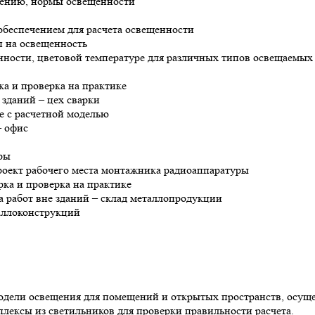
ещению, нормы освещенности
обеспечением для расчета освещенности
п на освещенность
нности, цветовой температуре для различных типов освещаемых
ка и проверка на практике
зданий – цех сварки
ие с расчетной моделью
– офис
ры
проект рабочего места монтажника радиоаппаратуры
рка и проверка на практике
а работ вне зданий – склад металлопродукции
таллоконструкций
одели освещения для помещений и открытых пространств, осуще
плексы из светильников для проверки правильности расчета.